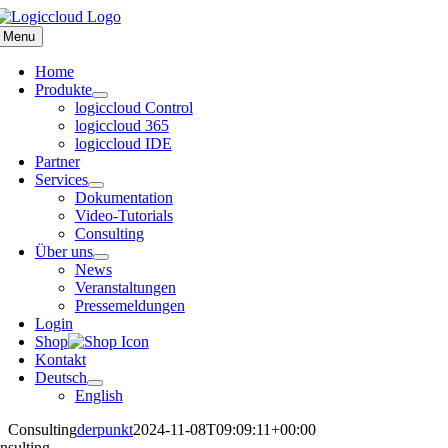
Zum
Inhalt
Menu
springen
Home
Produkte
logiccloud Control
logiccloud 365
logiccloud IDE
Partner
Services
Dokumentation
Video-Tutorials
Consulting
Über uns
News
Veranstaltungen
Pressemeldungen
Login
Shop
Kontakt
Deutsch
English
Consulting
derpunkt
2024-11-08T09:09:11+00:00
nsulting