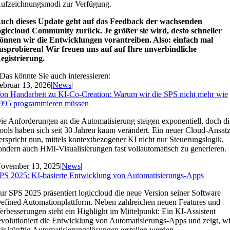
ufzeichnungsmodi zur Verfügung.
uch dieses Update geht auf das Feedback der wachsenden
ogiccloud Community zurück. Je größer sie wird, desto schneller
önnen wir die Entwicklungen vorantreiben. Also: einfach mal
usprobieren! Wir freuen uns auf auf Ihre unverbindliche
egistrierung.
Das könnte Sie auch interessieren:
ebruar 13, 2026
|
News
|
on Handarbeit zu KI-Co-Creation: Warum wir die SPS nicht mehr wie
995 programmieren müssen
ie Anforderungen an die Automatisierung steigen exponentiell, doch di
ools haben sich seit 30 Jahren kaum verändert. Ein neuer Cloud-Ansat
erspricht nun, mittels kontextbezogener KI nicht nur Steuerungslogik,
ondern auch HMI-Visualisierungen fast vollautomatisch zu generieren.
ovember 13, 2025
|
News
|
PS 2025: KI-basierte Entwicklung von Automatisierungs-Apps
ur SPS 2025 präsentiert logiccloud die neue Version seiner Software
efined Automationplattform. Neben zahlreichen neuen Features und
erbesserungen steht ein Highlight im Mittelpunkt: Ein KI-Assistent
evolutioniert die Entwicklung von Automatisierungs-Apps und zeigt, w
ir künftig Automatisierungslösungen erstellen werden.