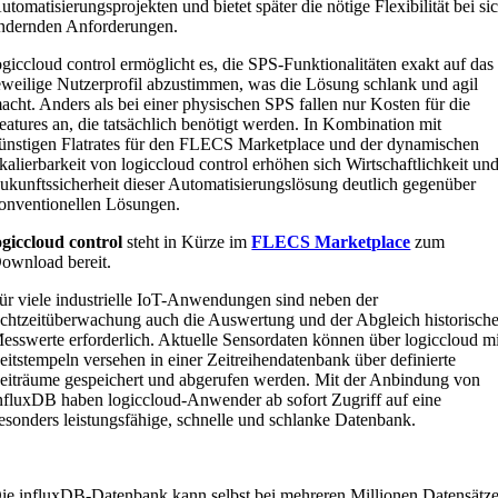
utomatisierungsprojekten und bietet später die nötige Flexibilität bei si
ndernden Anforderungen.
ogiccloud control ermöglicht es, die SPS-Funktionalitäten exakt auf das
eweilige Nutzerprofil abzustimmen, was die Lösung schlank und agil
acht. Anders als bei einer physischen SPS fallen nur Kosten für die
eatures an, die tatsächlich benötigt werden. In Kombination mit
ünstigen Flatrates für den FLECS Marketplace und der dynamischen
kalierbarkeit von logiccloud control erhöhen sich Wirtschaftlichkeit un
ukunftssicherheit dieser Automatisierungslösung deutlich gegenüber
onventionellen Lösungen.
ogiccloud control
steht in Kürze im
FLECS Marketplace
zum
ownload bereit.
ür viele industrielle IoT-Anwendungen sind neben der
chtzeitüberwachung auch die Auswertung und der Abgleich historische
esswerte erforderlich. Aktuelle Sensordaten können über logiccloud mi
eitstempeln versehen in einer Zeitreihendatenbank über definierte
eiträume gespeichert und abgerufen werden. Mit der Anbindung von
nfluxDB haben logiccloud-Anwender ab sofort Zugriff auf eine
esonders leistungsfähige, schnelle und schlanke Datenbank.
ie influxDB-Datenbank kann selbst bei mehreren Millionen Datensätz