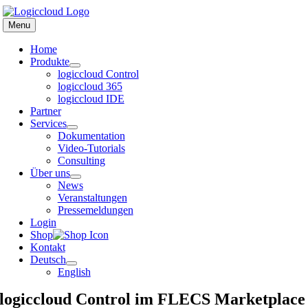
Zum
Inhalt
Menu
springen
Home
Produkte
logiccloud Control
logiccloud 365
logiccloud IDE
Partner
Services
Dokumentation
Video-Tutorials
Consulting
Über uns
News
Veranstaltungen
Pressemeldungen
Login
Shop
Kontakt
Deutsch
English
logiccloud Control im FLECS Marketplace​