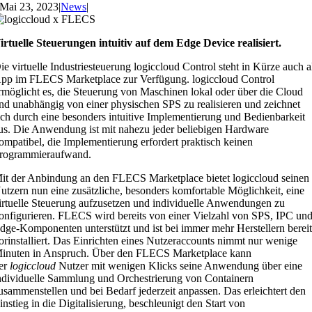
Mai 23, 2023
|
News
|
irtuelle Steuerungen intuitiv auf dem Edge Device realisiert.
ie virtuelle Industriesteuerung logiccloud Control steht in Kürze auch a
pp im FLECS Marketplace zur Verfügung. logiccloud Control
rmöglicht es, die Steuerung von Maschinen lokal oder über die Cloud
nd unabhängig von einer physischen SPS zu realisieren und zeichnet
ich durch eine besonders intuitive Implementierung und Bedienbarkeit
us. Die Anwendung ist mit nahezu jeder beliebigen Hardware
ompatibel, die Implementierung erfordert praktisch keinen
rogrammieraufwand.
it der Anbindung an den FLECS Marketplace bietet logiccloud seinen
utzern nun eine zusätzliche, besonders komfortable Möglichkeit, eine
irtuelle Steuerung aufzusetzen und individuelle Anwendungen zu
onfigurieren. FLECS wird bereits von einer Vielzahl von SPS, IPC un
dge-Komponenten unterstützt und ist bei immer mehr Herstellern bereit
orinstalliert. Das Einrichten eines Nutzeraccounts nimmt nur wenige
inuten in Anspruch. Über den FLECS Marketplace kann
er
logiccloud
Nutzer mit wenigen Klicks seine Anwendung über eine
ndividuelle Sammlung und Orchestrierung von Containern
usammenstellen und bei Bedarf jederzeit anpassen. Das erleichtert den
instieg in die Digitalisierung, beschleunigt den Start von