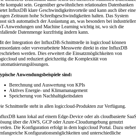
ehr kompakt sein. Gegenüber gewöhnlichen relationalen Datenbanken
ietet InfluxDB klare Geschwindigkeitsvorteile und kann auch über ein
angen Zeitraum hohe Schreibgeschwindigkeiten halten. Das System
asst sich automatisch der Auslastung an, was besonders bei industrielle
oT-Anwendungen und Machine Learning wichtig ist, wo sich die
nfallende Datenmenge kurzfristig ändern kann.
it der Integration der InfluxDB-Schnittstelle in logiccloud können
ensordaten oder vorverarbeitete Messwerte direkt in eine InfluxDB
eschrieben werden. Dies erweitert die Einsatzmöglichkeiten von
ogiccloud und reduziert gleichzeitig die Komplexität von
utomatisierungslösungen.
ypische Anwendungsbeispiele sind:
Berechnung und Auswertung von KPIs
Aktives Energie- und Klimamanagement
Speicherung von Nachhaltigkeitsdaten
ie Schnittstelle steht in allen logiccloud-Produkten zur Verfügung.
nfluxDB kann lokal auf einem Edge-Device oder als cloudbasierte Saa
ösung über die AWS, GCP oder Azure-Cloudumgebung genutzt
erden. Die Konfiguration erfolgt in dem logiccloud Portal. Dazu stehe
mfangreiche Konfigurationsmöglichkeiten und unterschiedliche