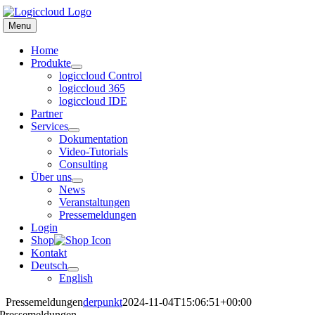
Zum
Inhalt
Menu
springen
Home
Produkte
logiccloud Control
logiccloud 365
logiccloud IDE
Partner
Services
Dokumentation
Video-Tutorials
Consulting
Über uns
News
Veranstaltungen
Pressemeldungen
Login
Shop
Kontakt
Deutsch
English
Pressemeldungen
derpunkt
2024-11-04T15:06:51+00:00
Presse­meldungen