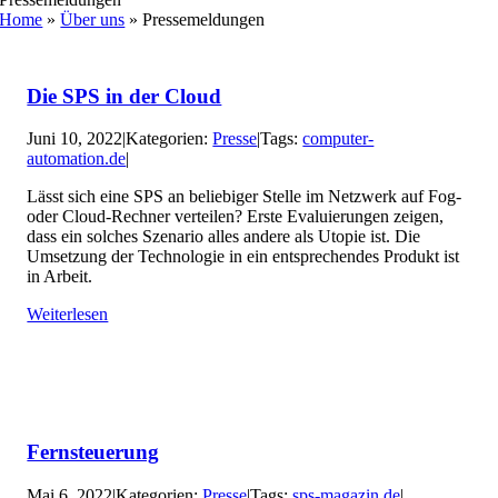
Home
»
Über uns
»
Pressemeldungen
Die SPS in der Cloud
Juni 10, 2022
|
Kategorien:
Presse
|
Tags:
computer-
automation.de
|
Lässt sich eine SPS an beliebiger Stelle im Netzwerk auf Fog-
oder Cloud-Rechner verteilen? Erste Evaluierungen zeigen,
dass ein solches Szenario alles andere als Utopie ist. Die
Umsetzung der Technologie in ein entsprechendes Produkt ist
in Arbeit.
Weiterlesen
Fernsteuerung
Mai 6, 2022
|
Kategorien:
Presse
|
Tags:
sps-magazin.de
|