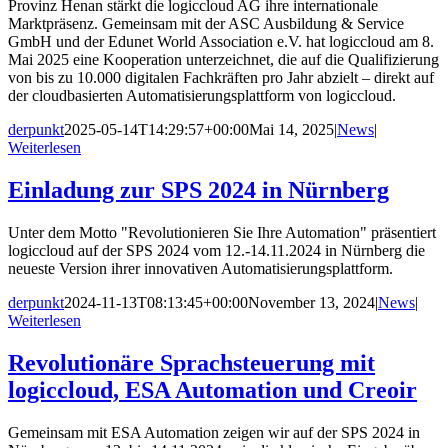
Provinz Henan stärkt die logiccloud AG ihre internationale
Marktpräsenz. Gemeinsam mit der ASC Ausbildung & Service
GmbH und der Edunet World Association e.V. hat logiccloud am 8.
Mai 2025 eine Kooperation unterzeichnet, die auf die Qualifizierung
von bis zu 10.000 digitalen Fachkräften pro Jahr abzielt – direkt auf
der cloudbasierten Automatisierungsplattform von logiccloud.
derpunkt
2025-05-14T14:29:57+00:00
Mai 14, 2025
|
News
|
Weiterlesen
Einladung zur SPS 2024 in Nürnberg
Unter dem Motto "Revolutionieren Sie Ihre Automation" präsentiert
logiccloud auf der SPS 2024 vom 12.-14.11.2024 in Nürnberg die
neueste Version ihrer innovativen Automatisierungsplattform.
derpunkt
2024-11-13T08:13:45+00:00
November 13, 2024
|
News
|
Weiterlesen
Revolutionäre Sprachsteuerung mit
logiccloud, ESA Automation und Creoir
Gemeinsam mit ESA Automation zeigen wir auf der SPS 2024 in