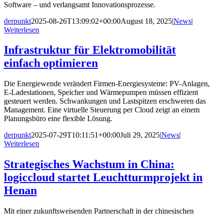
Software – und verlangsamt Innovationsprozesse.
derpunkt
2025-08-26T13:09:02+00:00
August 18, 2025
|
News
|
Weiterlesen
Infrastruktur für Elektromobilität
einfach optimieren
Die Energiewende verändert Firmen-Energiesysteme: PV-Anlagen,
E-Ladestationen, Speicher und Wärmepumpen müssen effizient
gesteuert werden. Schwankungen und Lastspitzen erschweren das
Management. Eine virtuelle Steuerung per Cloud zeigt an einem
Planungsbüro eine flexible Lösung.
derpunkt
2025-07-29T10:11:51+00:00
Juli 29, 2025
|
News
|
Weiterlesen
Strategisches Wachstum in China:
logiccloud startet Leuchtturmprojekt in
Henan
Mit einer zukunftsweisenden Partnerschaft in der chinesischen