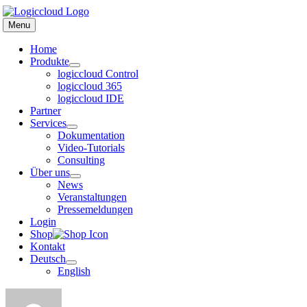
Zum
Inhalt
Menu
springen
Home
Produkte
logiccloud Control
logiccloud 365
logiccloud IDE
Partner
Services
Dokumentation
Video-Tutorials
Consulting
Über uns
News
Veranstaltungen
Pressemeldungen
Login
Shop
Kontakt
Deutsch
English